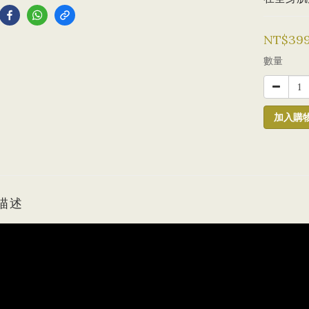
NT$39
數量
加入購
描述