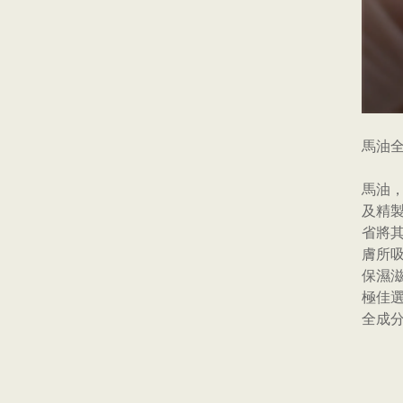
馬油
馬油
及精製
省將
膚所
保濕
極佳
全成分：馬
oil, 
ryl 
Shea 