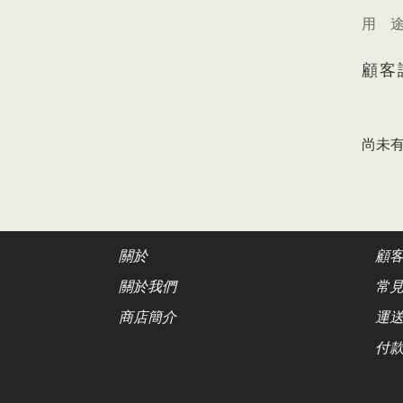
pane
用 
顧客
尚未
關於
顧
關於我們
常
商店簡介
運
付