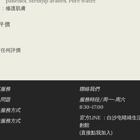
diol, Methylp araben, Pure water.
修護肌膚
途：
評價
有任何評價
客服務
聯絡
我們
見問題
服務時段/
周一~周六
8:30~17:00
送服務方式
：白沙屯晴靖生
官方LINE
款服務方式
創館
(直接點我加入)