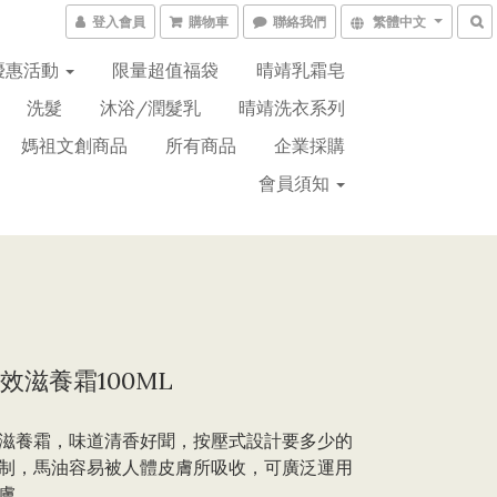
登入會員
購物車
聯絡我們
繁體中文
優惠活動
限量超值福袋
晴靖乳霜皂
洗髮
沐浴/潤髮乳
晴靖洗衣系列
媽祖文創商品
所有商品
企業採購
會員須知
效滋養霜100ML
滋養霜，味道清香好聞，按壓式設計要多少的
制，馬油容易被人體皮膚所吸收，可廣泛運用
膚