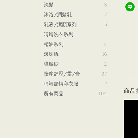
洗髮
3
沐浴/潤髮乳
7
乳液/潔顏系列
5
晴靖洗衣系列
1
精油系列
4
滾珠瓶
16
樟腦砂
2
按摩舒壓/霜/膏
27
晴靖熱轉印衣服
商品
所有商品
104