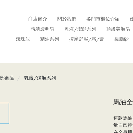
商店簡介
關於我們
各門市櫃位介紹
晴靖透明皂
乳液/潔顏系列
頂級美顏皂
滾珠瓶
精油系列
按摩舒壓/霜/膏
樟腦砂
部商品
乳液/潔顏系列
馬油全
這款馬油
量自己控
到
在全身肌