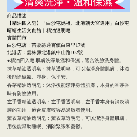
商品描述：
【精油四入皂】「白沙屯媽祖、北港朝天宮選用」白沙屯
晴靖生活文創館｜精油透明皂
實體門市：
白沙屯店：苗栗縣通霄鎮白東里17號
北港店：雲林縣北港鎮中山路102號
●精油四入皂:肌膚洗淨最溫和保濕，適合洗臉洗身體。
抹草精油透明皂：抹草透明皂，可以潔淨身體肌膚，沐浴
後能除穢氣、淨身、保平安。
香茅精油透明皂：沐浴後能潔淨身體肌膚，本身的
香茅
香
味有
防蚊效用
。
左手香精油透明皂：左手香透明皂，左手香本身有消炎消
腫的功用，適合皮膚較容易過敏者使用。
薰衣草精油透明皂：薰衣草透明皂，可以潔淨身體肌膚，
用後能幫助睡眠、消除緊張和憂鬱
。