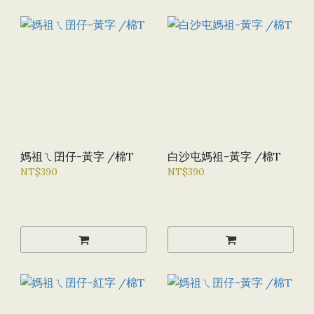
媽祖ㄟ囝仔-黃字 /棉T
白沙屯媽祖-黃字 /棉T
NT$390
NT$390