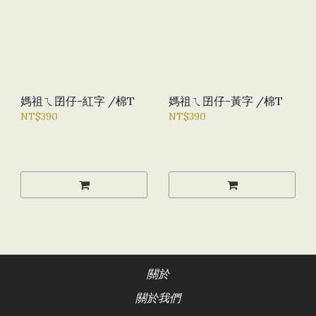
媽祖ㄟ囝仔-紅字 /棉T
媽祖ㄟ囝仔-黃字 /棉T
NT$390
NT$390
關於
關於我們