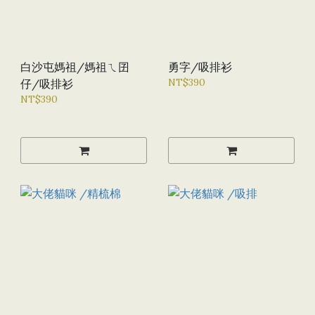
白沙屯媽祖/媽祖ㄟ囝
勇字/吸排衫
NT$390
仔/吸排衫
NT$390