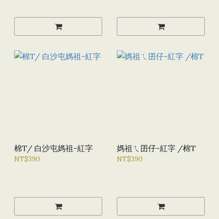
棉T/ 白沙屯媽祖-紅字
媽祖ㄟ囝仔-紅字 /棉T
NT$390
NT$390