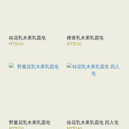
桂花乳木果乳霜皂
檀香乳木果乳霜皂
NT$120
NT$120
野薑花乳木果乳霜皂
桂花乳木果乳霜皂 四入皂
NT$120
NT$240