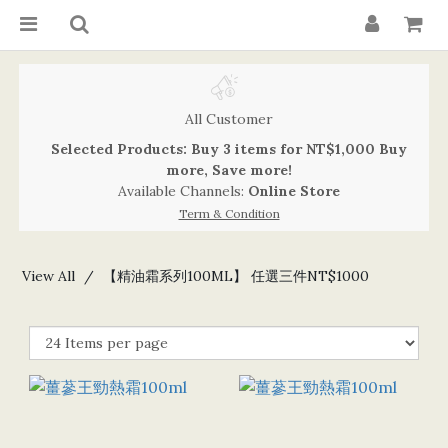
All Customer
Selected Products: Buy 3 items for NT$1,000 Buy
more, Save more!
Available Channels:
Online Store
Term & Condition
View All
【精油霜系列100ML】 任選三件NT$1000