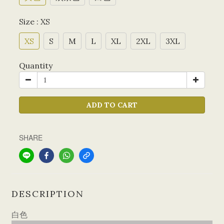
Size
: XS
XS
S
M
L
XL
2XL
3XL
Quantity
ADD TO CART
SHARE
DESCRIPTION
白色