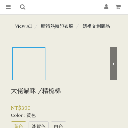
View All
晴靖熱轉印衣服
媽祖文創商品
大佬貓咪 /精梳棉
NT$390
Color
: 黃色
黃色
淡紫色
白色