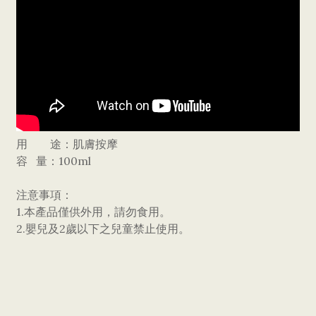
用 途：肌膚按摩
容 量：100ml
注意事項：
1.本產品僅供外用，請勿食用。
2.嬰兒及2歲以下之兒童禁止使用。