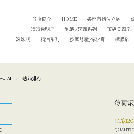
商店簡介
HOME
各門市櫃位介紹
晴靖透明皂
乳液/潔顏系列
頂級美顏皂
滾珠瓶
精油系列
按摩舒壓/霜/膏
樟腦砂
ew All
熱銷排行
薄荷滾
NT$120
E
QUANTI