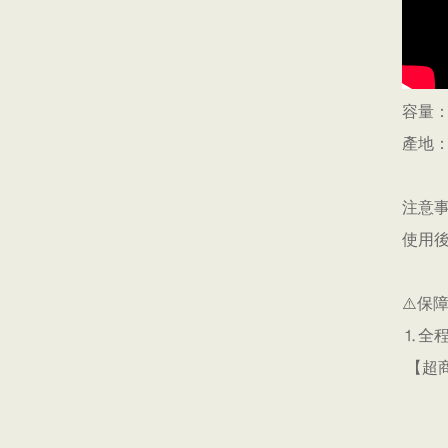
容量：
產地
注意
使用
⚠️保
⒈全
【超商