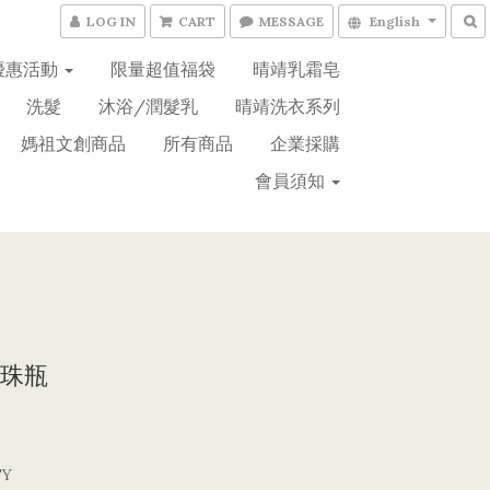
LOG IN
CART
MESSAGE
English
優惠活動
限量超值福袋
晴靖乳霜皂
洗髮
沐浴/潤髮乳
晴靖洗衣系列
媽祖文創商品
所有商品
企業採購
會員須知
珠瓶
TY