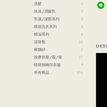
洗髮
3
沐浴/潤髮乳
7
乳液/潔顏系列
5
晴靖洗衣系列
1
精油系列
4
滾珠瓶
16
DES
樟腦砂
2
按摩舒壓/霜/膏
27
晴靖熱轉印衣服
所有商品
104