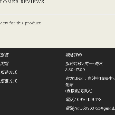
TOMER REVIEWS
view for this product
客服務
聯絡
我們
見問題
服務時段/
周一~周六
8:30~17:00
送服務方式
：白沙屯晴靖生
官方LINE
款服務方式
創館
(直接點我加入)
電話/
0976 139 178
電郵/ww50963753@gmail