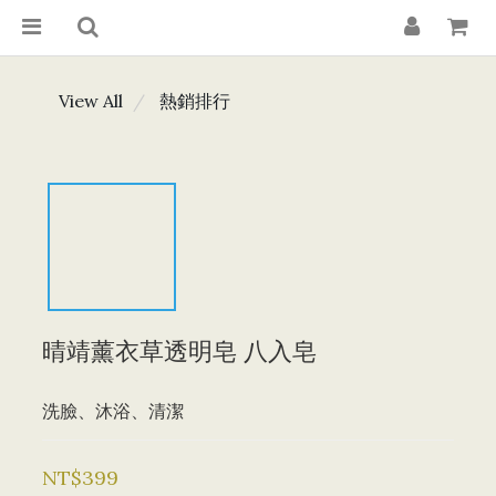
View All
熱銷排行
晴靖薰衣草透明皂 八入皂
洗臉、沐浴、清潔
NT$399