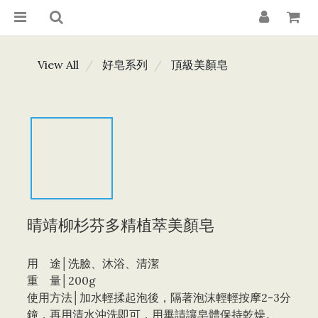
View All
好皂系列
頂級美顏皂
晴靖柳杉芬多精植萃美顏皂
用    途│洗臉、沐浴、清潔
重    量│200g
使用方法│加水輕揉起泡後，隔著泡沫輕輕按摩2-3分
鐘，再用清水沖洗即可，用畢請讓皂體保持乾燥。