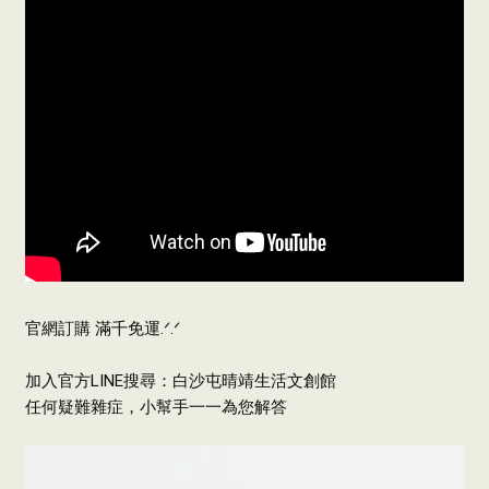
官網訂購 滿千免運
.ᐟ.ᐟ
加入官方LINE搜尋：白沙屯晴靖生活文創館
任何疑難雜症，小幫手一一為您解答