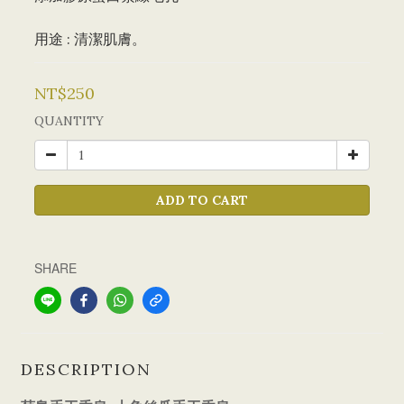
用途 : 清潔肌膚。
NT$250
QUANTITY
ADD TO CART
SHARE
DESCRIPTION