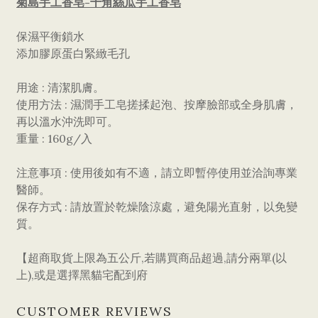
菊島手工香皂-
十角絲瓜手工香皂
保濕平衡鎖水
添加膠原蛋白緊緻毛孔
用途 : 清潔肌膚。
使用方法 : 濕潤手工皂搓揉起泡、按摩臉部或全身肌膚，
再以溫水沖洗即可。
重量 : 160g/入
注意事項 : 使用後如有不適，請立即暫停使用並洽詢專業
醫師。
保存方式 : 請放置於乾燥陰涼處，避免陽光直射，以免變
質。
【超商取貨上限為五公斤,若購買商品超過,請分兩單(以
上),或是選擇黑貓宅配到府
CUSTOMER REVIEWS