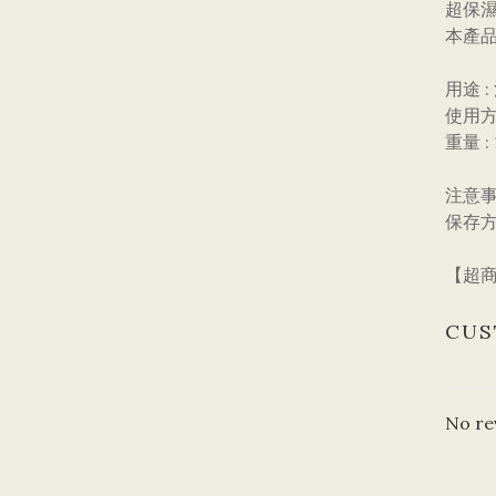
超保
本產
用途 
使用方
重量 :
注意事
保存
【超商
CUS
No re