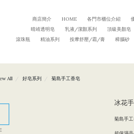
商店簡介
HOME
各門市櫃位介紹
晴靖透明皂
乳液/潔顏系列
頂級美顏皂
滾珠瓶
精油系列
按摩舒壓/霜/膏
樟腦砂
ew All
好皂系列
菊島手工香皂
冰花手
菊島手工
E
超保濕晶