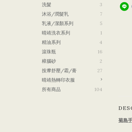
洗髮
3
沐浴/潤髮乳
7
乳液/潔顏系列
5
晴靖洗衣系列
1
精油系列
4
滾珠瓶
16
樟腦砂
2
按摩舒壓/霜/膏
27
晴靖熱轉印衣服
所有商品
104
DES
菊島手