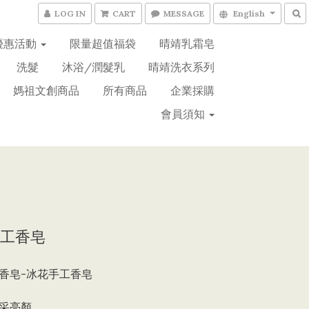
LOG IN
CART
MESSAGE
English
優惠活動
限量超值福袋
晴靖乳霜皂
洗髮
沐浴/潤髮乳
晴靖洗衣系列
媽祖文創商品
所有商品
企業採購
會員須知
工香皂
香皂-冰花手工香皂
采亮顏