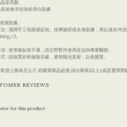
濕晶采亮顏
品添加海洋珍珠粉淨白肌膚
: 清潔肌膚。
法 : 濕潤手工皂搓揉起泡、按摩臉部或全身肌膚，再以溫水沖
 160g/入
項 : 使用後如有不適，請立即暫停使用並洽詢專業醫師。
方式 : 請放置於乾燥陰涼處，避免陽光直射，以免變質。
取貨上限為五公斤,若購買商品超過,請分兩單(以上),或是選擇
TOMER REVIEWS
view for this product